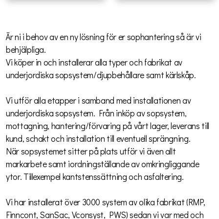
Är ni i behov av en ny lösning för er sophantering så är vi
behjälpliga.
Vi köper in och installerar alla typer och fabrikat av
underjordiska sopsystem/djupbehållare samt kärlskåp.
Vi utför alla etapper i samband med installationen av
underjordiska sopsystem. Från inköp av sopsystem,
mottagning, hantering/förvaring på vårt lager, leverans till
kund, schakt och installation till eventuell sprängning.
När sopsystemet sitter på plats utför vi även allt
markarbete samt iordningställande av omkringliggande
ytor. Tillexempel kantstenssättning och asfaltering.
Vi har installerat över 3000 system av olika fabrikat (RMP,
Finncont, SanSac, Vconsyst, PWS) sedan vi var med och