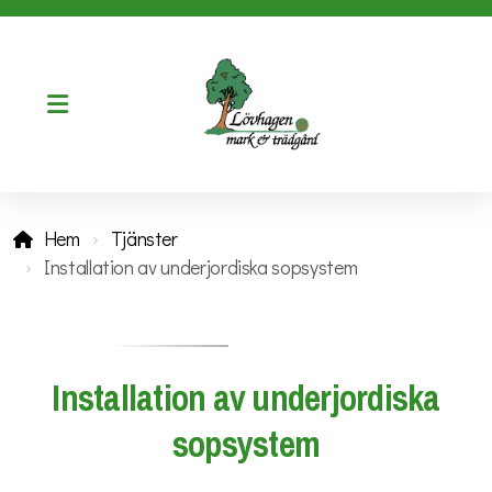
Trädgårdsarbeten
Hem
Tjänster
Mark & anläggningsarbeten
Installation av underjordiska sopsystem
Vinterunderhåll/sandupptagning
Installation av underjordiska sopsystem
Installation av underjordiska
sopsystem
Tvätt och service